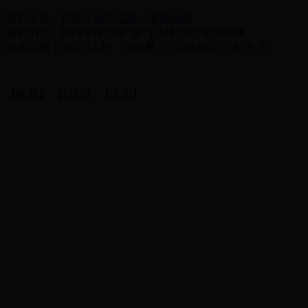
当前位置：
首页
→
动态信息
→
本委动态
最新消息！国内专家会审“厦门总规2035”初步成果
发表日期：2017-12-19 访问量：
[字体显示：
大
中
小
]
【
收藏
】 【
打印
】 【
关闭
】