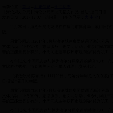
当前位置：
首页
→
动态信息
→
部门动态
【海沧规划分局】海沧分局周龙飞征文作品“登陆”厦门日报
发表日期：2017-12-07 访问量：
[字体显示：
大
中
小
]
11月29日，海沧分局周龙飞在在厦门市体育局、厦门日报社
版。
周龙飞同志自2014年8月从海沧城建集团借调至海沧分局
文体活动、业务宣传、志愿服务、创文明活动，业余时间注重
善的正能量赞誉有加。小周同志连年获评市规划委“优秀职工”
今年以来,小周同志参与并为海沧分局赢得的荣誉包括：市规
文比赛优秀奖、市直机关运动会单人跳绳比赛第七名。
（海沧分局 陈颖洁）11月29日，海沧分局周龙飞在在厦门
日报城市副刊C08版。
周龙飞同志自2014年8月从海沧城建集团借调至海沧分局
文体活动、业务宣传、志愿服务、创文明活动，业余时间注重
善的正能量赞誉有加。小周同志连年获评市规划委“优秀职工”
今年以来,小周同志参与并为海沧分局赢得的荣誉包括：市规