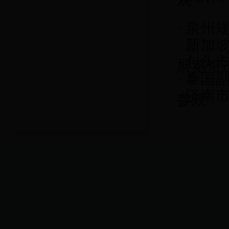
·
泉州
·
新加
·
包头
展览馆
·
泰国副
·
济南
参观