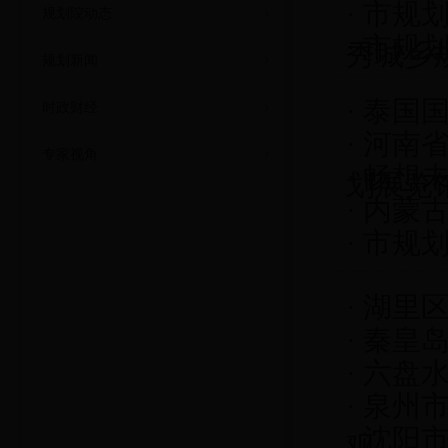
·
市规划
规划院动态
·
市规
秀城乡
规划新闻
·
泰国
时政财经
·
河南
专家视角
·
畅想未
划展览
·
内蒙
·
市规
·
湖里
·
秦皇
·
六盘
·
泉州
·
沈阳
观