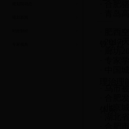
·
合肥骆
规划院动态
·
青岛高
规划新闻
·
肥西空
时政财经
·
201
铁穿过
专家视角
·
廊坊2
·
专家
·
中国
理治理
·
乌市
·
合肥
·
北京城
体系
·
湖北
·
合肥市