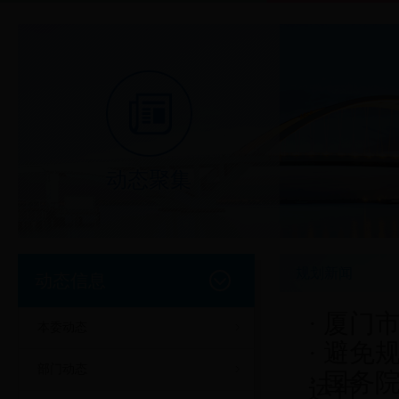
动态聚集
规划新闻
动态信息
·
厦门
本委动态
·
避免规
部门动态
·
国务
运行