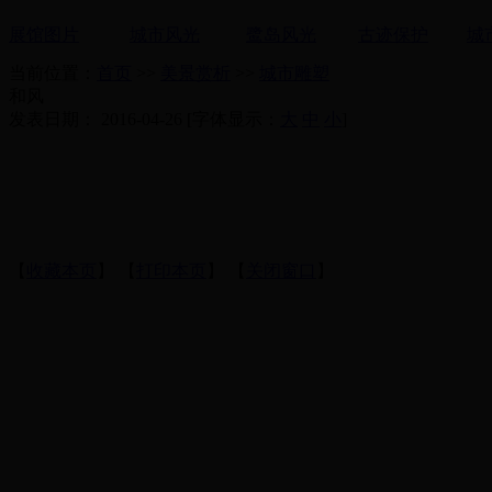
展馆图片
城市风光
鹭岛风光
古迹保护
城
当前位置：
首页
>>
美景赏析
>>
城市雕塑
和风
发表日期： 2016-04-26 [字体显示：
大
中
小
]
【
收藏本页
】 【
打印本页
】 【
关闭窗口
】