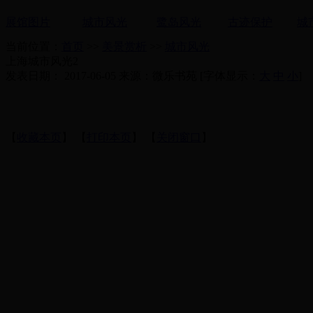
展馆图片
城市风光
鹭岛风光
古迹保护
城
当前位置：
首页
>>
美景赏析
>>
城市风光
上海城市风光2
发表日期： 2017-06-05 来源：微乐书苑 [字体显示：
大
中
小
]
【
收藏本页
】 【
打印本页
】 【
关闭窗口
】