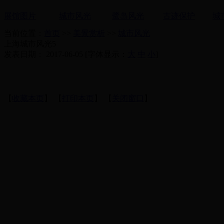
展馆图片
城市风光
鹭岛风光
古迹保护
城
当前位置：
首页
>>
美景赏析
>>
城市风光
上海城市风光5
发表日期： 2017-06-05 [字体显示：
大
中
小
]
【
收藏本页
】 【
打印本页
】 【
关闭窗口
】