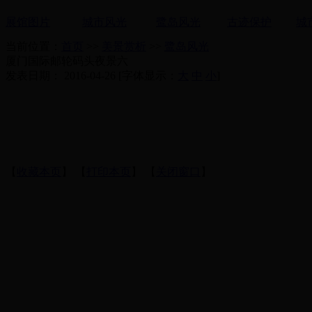
展馆图片
城市风光
鹭岛风光
古迹保护
城
当前位置：
首页
>>
美景赏析
>>
鹭岛风光
厦门国际邮轮码头夜景六
发表日期： 2016-04-26 [字体显示：
大
中
小
]
【
收藏本页
】 【
打印本页
】 【
关闭窗口
】