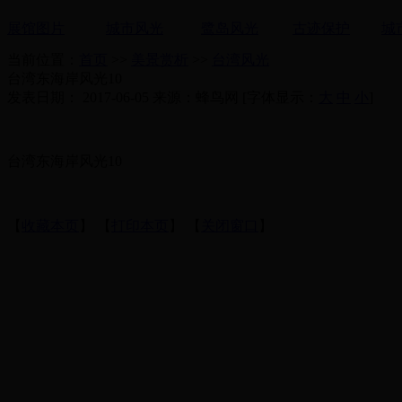
展馆图片
城市风光
鹭岛风光
古迹保护
城
当前位置：
首页
>>
美景赏析
>>
台湾风光
台湾东海岸风光10
发表日期： 2017-06-05 来源：蜂鸟网 [字体显示：
大
中
小
]
台湾东海岸风光10
【
收藏本页
】 【
打印本页
】 【
关闭窗口
】