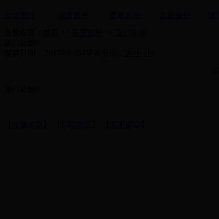
展馆图片
城市风光
鹭岛风光
古迹保护
城
当前位置：
首页
>>
美景赏析
>>
厦门新貌
厦门新貌6
发表日期： 2017-06-05 [字体显示：
大
中
小
]
厦门新貌6
【
收藏本页
】 【
打印本页
】 【
关闭窗口
】