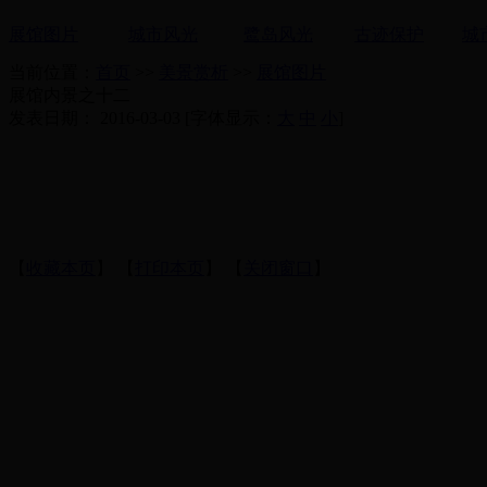
展馆图片
城市风光
鹭岛风光
古迹保护
城
当前位置：
首页
>>
美景赏析
>>
展馆图片
展馆内景之十二
发表日期： 2016-03-03 [字体显示：
大
中
小
]
【
收藏本页
】 【
打印本页
】 【
关闭窗口
】