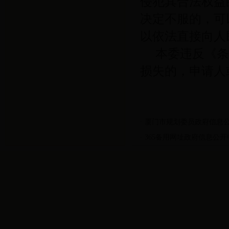
侵犯其合法权益
决定不服的，可
以依法直接向人
本委违反《
损失的，申请人
·
厦门市规划委员政府信息公开
·
365备用网址政府信息公开申