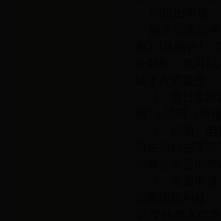
㈡提出申请
向本委提出申
表》
(
见附件
1
，
处领取，也可以
以下方式提交：
1
、通过互联
站
”
上填写《申
2
、信函、电
请在信封左下角
传真方式提出申
3
、当面申请
到受理机构处，
明
,
委托他人代