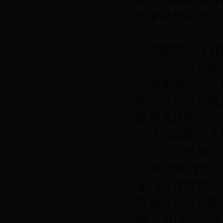
或者其他处理。
公民、法人
用书面形式（包
请人可以口头提
本委2013年
前（含）岛外规
取相关政府信息
市故宫路建设大
㈠受理机构
本委政府信息
厦门市体育路
95
节假日除外。联
编：
361012
，电