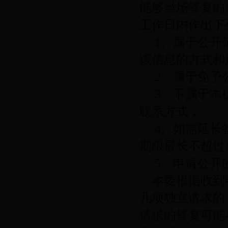
能够当场答复的
工作日内作出下
1
、属于公开
该信息的方式和
2
、属于免予
3
、不属于本
联系方式；
4
、如需延长
期限最长不超过
5
、申请公开
本委根据收到
几项独立请求的
请求的答复可能