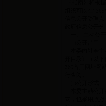
《指南》将根
组织可以在
“
36
信息公开受理点
政府信息公开分
一、
主动公
㈠公开范围
本委向社会主
开目录》（以下
365备用网址网
行查阅。
㈡公开形式
本委主动公开
式，也采用政府