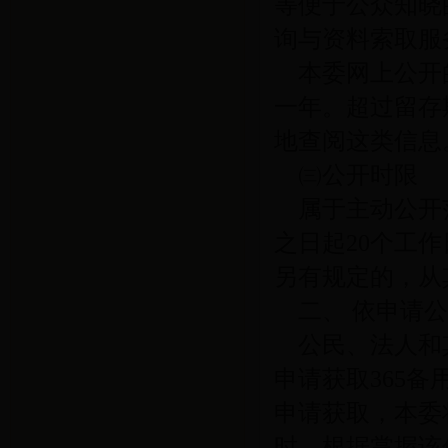
等便于公众知晓
询与资料索取服
本委网上公开
一年。超过留存
地查阅这类信息
㈢公开时限
属于主动公开
之日起
20
个工作
另有规定的，从
二、
依申请
公民、法人和
申请获取365
申请获取，本委
时，根据掌握该