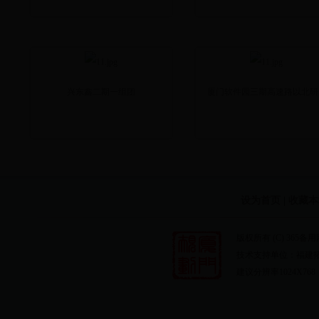
兴东鑫二期一组团
厦门软件园三期高速路以北研..
设为首页
|
收藏本
版权所有 (C) 365备
技术支持单位：福建
建议分辨率1024X768