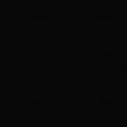
飞鱼科技总部大楼
华源国际中心
京东亚洲一号厦门同安物流园
万景小学改扩建及二装项目
万科广场（2012JP05地块）05...
集美区亭北小学