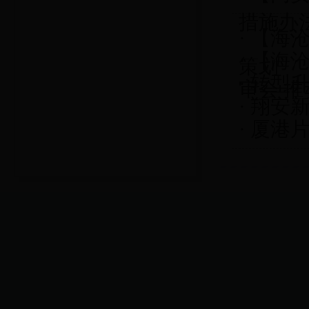
措施办
·
【海沧
·
【海
策划
·
转型升
审会 
·
翔安新
·
厦港片