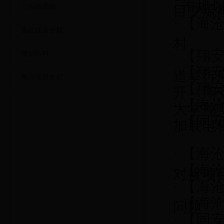
·
市规
三维效果图
目交流
·
【海沧
廉政建设专题
村
·
【翔
规划百科
·
【翔
道举行
重点项目专栏
·
【翔
开《翔安
·
【海
大学翔
·
【同
加装电
·
【海沧
·
【海沧
对接项
·
【海沧
·
【海
问题
·
【同