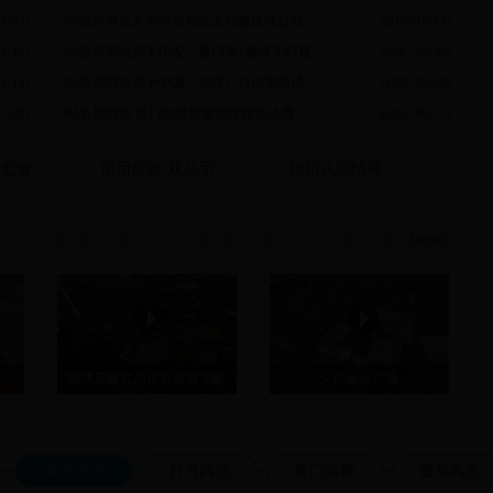
1-03]
·
365备用网址关于将自贸区工程建设项目领...
[2017-10-13]
1-15]
·
365备用网址关于印发《厦门市<建设工程规...
[2017-09-30]
1-15]
·
365备用网址关于中国（福建）自由贸易试...
[2017-09-30]
7-28]
·
365备用网址 厦门市城市管理行政执法局 ...
[2017-08-17]
后监管
信用信息"双公示"
信用认定结果
MORE
园博苑教育岛提升改造工程
火炬新科广场
城市风光
台湾风光
厦门新貌
鹭岛风光