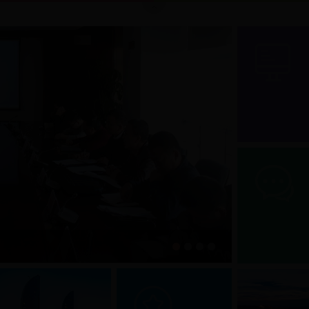
国内专家会审“厦门总规203
[
更多
]
1
2
3
4