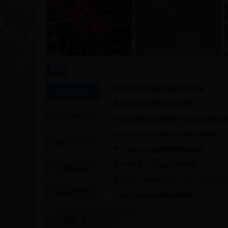
美景赏析
京东亚洲一号厦门同安物流园
万景小学改扩建及二装项目
思明区群众文化艺术中心改扩建（建筑面积、
集美区大明寺迁建项目
聚集
FOCUS
·
福清市城乡规划局到我委考察调研
本委动态
·
宜昌市规划局到我委考察调研
部门动态
·
广东省惠州市政府考察团莅临厦门规划展
·
中山市人民政府代表团到我委考察调研
规划院动态
·
毕节市城乡规划局到我委考察调研
·
惠州市政府代表团赴厦考察调研
规划新闻
·
最新消息！国内专家会审“厦门总规2035”
时政财经
·
无锡市规划局到我委考察调研
规划公示
规划成果