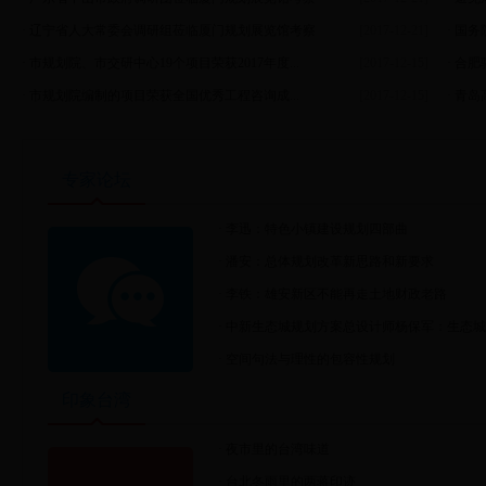
·
辽宁省人大常委会调研组莅临厦门规划展览馆考察
[2017-12-21]
·
国务
·
市规划院、市交研中心19个项目荣获2017年度...
[2017-12-15]
·
合肥
·
市规划院编制的项目荣获全国优秀工程咨询成...
[2017-12-15]
·
青岛
专家论坛
·
李迅：特色小镇建设规划四部曲
·
潘安：总体规划改革新思路和新要求
·
李铁：雄安新区不能再走土地财政老路
·
中新生态城规划方案总设计师杨保军：生态城..
·
空间句法与理性的包容性规划
印象台湾
·
夜市里的台湾味道
·
台北冬雨里的两蒋印迹