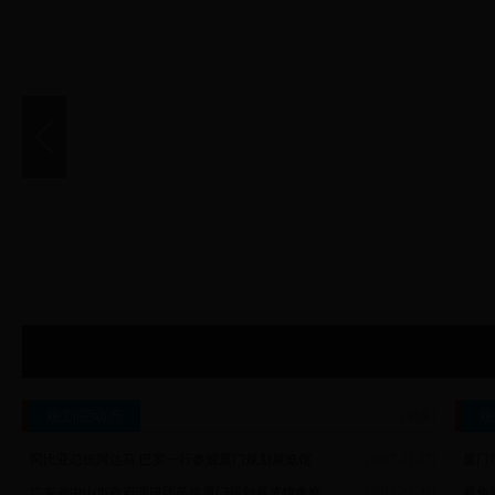
宜昌市规划局到我委考察调研
广东省惠州市政府考察团莅临厦门规划展览馆
中山市人民政府代表团到我委考察调研
惠州市政府代表团赴厦考察调研
规划院动态
[更多]
规
·
冈比亚总统阿达马.巴罗一行参观厦门规划展览馆
[2017-12-27]
·
厦门
·
广东省中山市政府调研团莅临厦门规划展览馆考察
[2017-12-21]
·
避免规