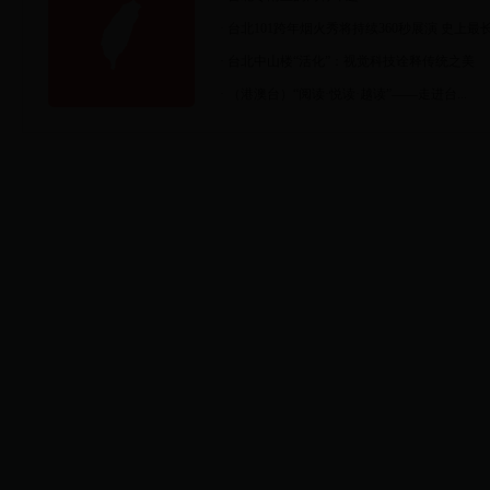
·
台北101跨年烟火秀将持续360秒展演 史上最
·
台北中山楼“活化”：视觉科技诠释传统之美
·
（港澳台）“阅读·悦读·越读”——走进台...